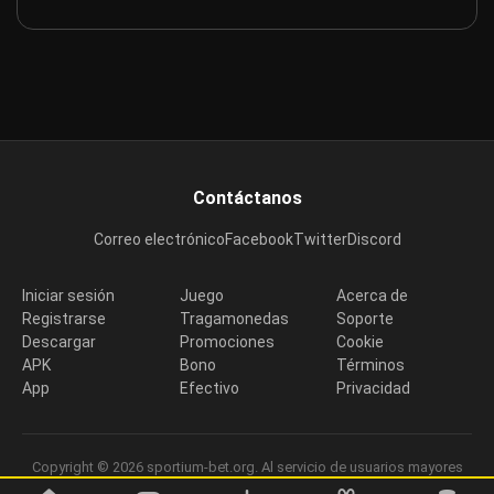
Contáctanos
Correo electrónico
Facebook
Twitter
Discord
Iniciar sesión
Juego
Acerca de
Registrarse
Tragamonedas
Soporte
Descargar
Promociones
Cookie
APK
Bono
Términos
App
Efectivo
Privacidad
Copyright © 2026 sportium-bet.org. Al servicio de usuarios mayores
de 18 años en México.