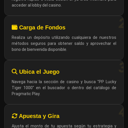
acceder al lobby del casino.
2
Carga de Fondos
Realiza un depósito utilizando cualquiera de nuestros
métodos seguros para obtener saldo y aprovechar el
bono de bienvenida disponible.
3
Ubica el Juego
Navega hacia la sección de casino y busca "PP Lucky
Tiger 1000" en el buscador o dentro del catálogo de
Pragmatic Play.
4
Apuesta y Gira
Ajusta el monto de tu apuesta según tu estrategia y