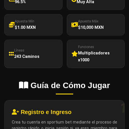
96.5%
Muy Alta
Apuesta Mín
Apuesta Máx
$1.00 MXN
$10,000 MXN
Funciones
Líneas
Multiplicadores
243 Caminos
x1000
Guía de Cómo Jugar
1
Registro e Ingreso
Crea tu cuenta en sportium bet mediante el proceso de
registro rápido o inicia sesión si ya eres miembro para