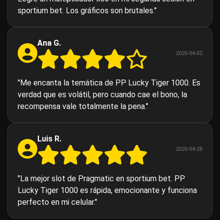
sportium bet. Los gráficos son brutales."
Ana G.
2026-04-02
"Me encanta la temática de PP Lucky Tiger 1000. Es
verdad que es volátil, pero cuando cae el bono, la
recompensa vale totalmente la pena."
Luis R.
2026-04-28
"La mejor slot de Pragmatic en sportium bet. PP
Lucky Tiger 1000 es rápida, emocionante y funciona
perfecto en mi celular."