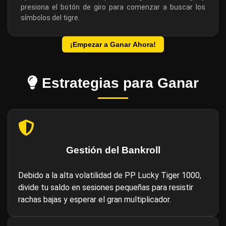
presiona el botón de giro para comenzar a buscar los
símbolos del tigre.
¡Empezar a Ganar Ahora!
Estrategias para Ganar
Gestión del Bankroll
Debido a la alta volatilidad de PP Lucky Tiger 1000,
divide tu saldo en sesiones pequeñas para resistir
rachas bajas y esperar el gran multiplicador.