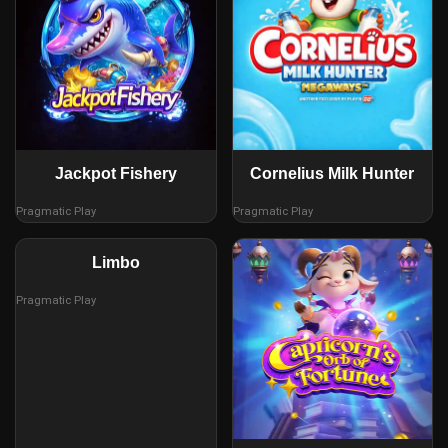
Jackpot Fishery
Cornelius Milk Hunter
Pragmatic Play
Pragmatic Play