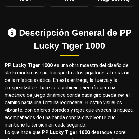
Descripción General de PP
Lucky Tiger 1000
PP Lucky Tiger 1000
es una obra maestra del diseño de
slots modernas que transporta a los jugadores al corazón
de la mística asiática. En esta entrega, la fuerza y la
prosperidad del tigre se combinan para ofrecer una
mecánica de juego dinámica donde cada giro puede ser el
camino hacia una fortuna legendaria. El estilo visual es
vibrante, con colores dorados y rojos que evocan la riqueza,
acompañados de una banda sonora envolvente que
mantiene la tensión en cada segundo.
Lo que hace que
PP Lucky Tiger 1000
destaque sobre